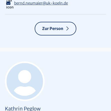
bernd.neumaier
@
uk-koeln.de
Zur Person
Kathrin Peglow