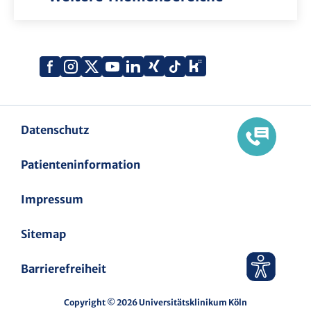
Xing
Kununu
Facebook
Instagram
X
YouTube
LinkedIn
Tiktok
(Twitter)
Datenschutz
Patienteninformation
Impressum
Sitemap
Barrierefreiheit
Copyright © 2026 Universitätsklinikum Köln