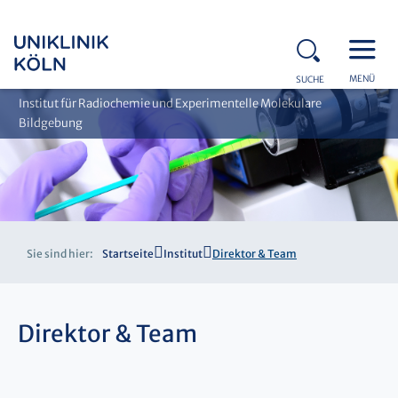
MENÜ
SUCHE
Institut für Radiochemie und Experimentelle Molekulare
Bildgebung
Sie sind hier:
Startseite
Institut
Direktor & Team
Direktor & Team