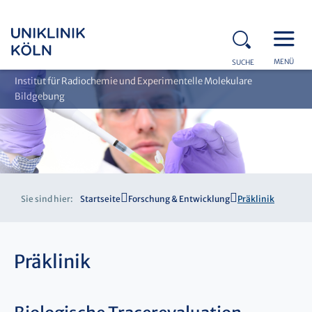
MENÜ
SUCHE
Institut für Radiochemie und Experimentelle Molekulare
Bildgebung
Sie sind hier:
Startseite
Forschung & Entwicklung
Präklinik
Präklinik